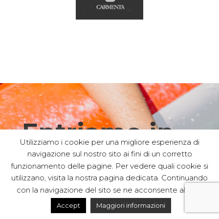
Entriamo in
Utilizziamo i cookie per una migliore esperienza di
navigazione sul nostro sito ai fini di un corretto
contatto.
funzionamento delle pagine. Per vedere quali cookie si
utilizzano, visita la nostra pagina dedicata. Continuando
con la navigazione del sito se ne acconsente all'uso.
Scrivici, saremo lieti di offfrirti tutte le
Accept
Maggiori informazioni
informazioni di cui hai bisono.